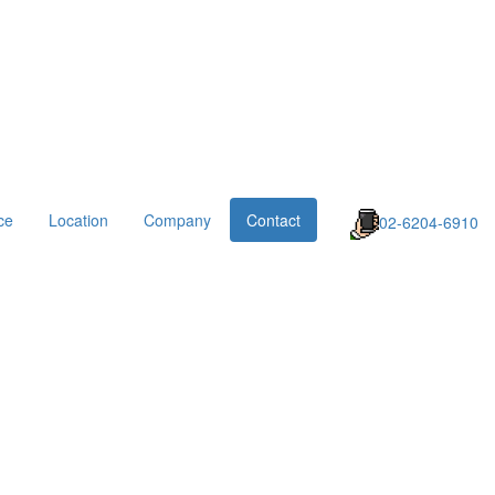
ce
Location
Company
Contact
02-6204-6910