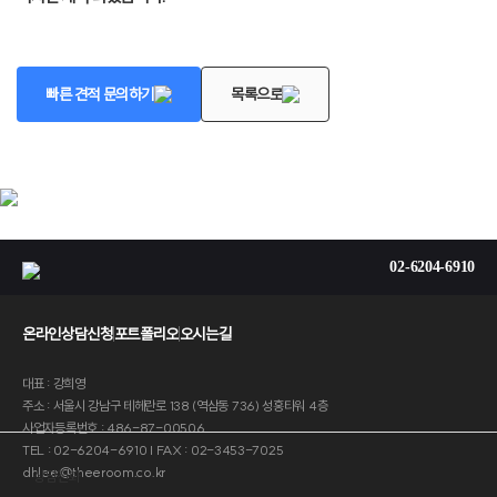
빠른 견적 문의하기
목록으로
02-6204-6910
온라인상담신청
포트폴리오
오시는길
대표 : 강희영
주소 : 서울시 강남구 테헤란로 138 (역삼동 736) 성홍타워 4층
사업자등록번호 : 486-87-00506
TEL : 02-6204-6910 | FAX : 02-3453-7025
dhlee@theeroom.co.kr
상담전화